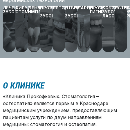
европейских технологий
ЛЕЧЕНИЕ
ХИРУРГИЧЕСКАЯ
ДЕНТАЛЬНАЯ
ПРОТЕЗИРОВАНИЕ
ОРТОДОНТИЯ
ОТБЕЛИВАНИЕ
ПАРОДОНТОЛОГИЯ
ПРОФИЛАКТИЧЕ
СОБСТВЕНН
ОСТЕО
ЗУБОВ
СТОМАТОЛОГИЯ
ИМПЛАНТАЦИЯ
ГИГИЕНА
ЗУБОТЕХН
ЗУБОВ
ЗУБОВ
ЛАБОТАТОР
О КЛИНИКЕ
«Клиника Прокофьевых. Стоматология –
остеопатия» является первым в Краснодаре
медицинским учреждением, предоставляющим
пациентам услуги по двум направлениям
медицины: стоматология и остеопатия.