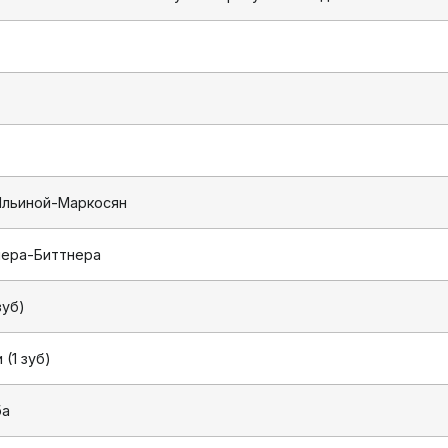
Ильиной-Маркосян
лера-Биттнера
зуб)
(1 зуб)
ба