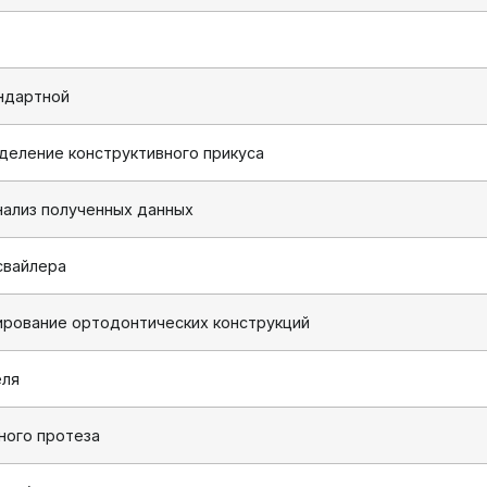
андартной
деление конструктивного прикуса
нализ полученных данных
свайлера
ирование ортодонтических конструкций
еля
ного протеза