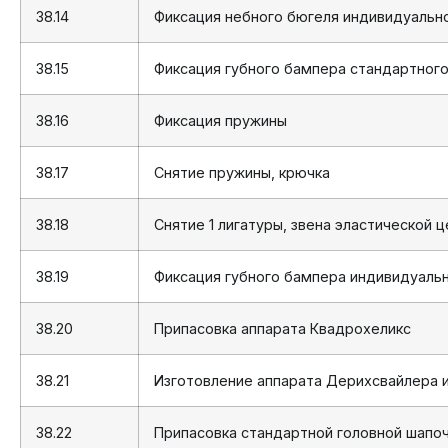
38.14
Фиксация небного бюгеля индивидуальн
38.15
Фиксация губного бампера стандартног
38.16
Фиксация пружины
38.17
Снятие пружины, крючка
38.18
Снятие 1 лигатуры, звена эластической 
38.19
Фиксация губного бампера индивидуаль
38.20
Припасовка аппарата Квадрохеликс
38.21
Изготовление аппарата Дерихсвайлера 
38.22
Припасовка стандартной головной шапо