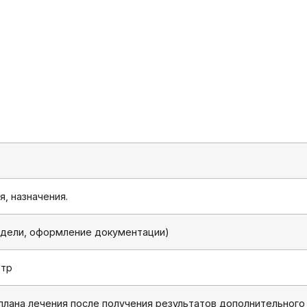
я, назначения.
одели, оформление документации)
отр
плана лечения после получения результатов дополнительного