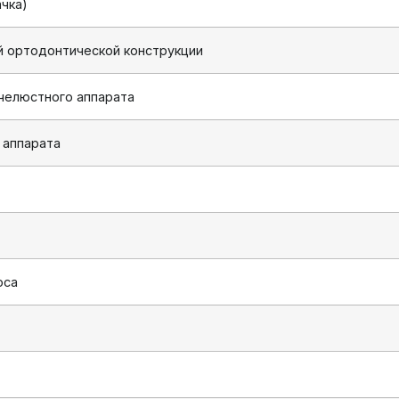
ачка)
й ортодонтической конструкции
челюстного аппарата
 аппарата
оса