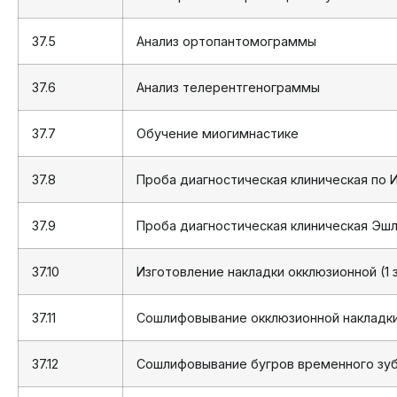
37.5
Анализ ортопантомограммы
37.6
Анализ телерентгенограммы
37.7
Обучение миогимнастике
37.8
Проба диагностическая клиническая по 
37.9
Проба диагностическая клиническая Эш
37.10
Изготовление накладки окклюзионной (1 
37.11
Сошлифовывание окклюзионной накладки 
37.12
Сошлифовывание бугров временного зу