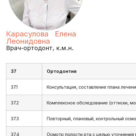
Карасулова Елена
Леонидовна
Врач-ортодонт, к.м.н.
37
Ортодонтия
37.1
Консультация, составление плана лечени
37.2
Комплексное обследование (оттиски, м
37.3
Повторный, плановый, контрольный осм
37.4
Осмотр полости рта с целью уточнения 