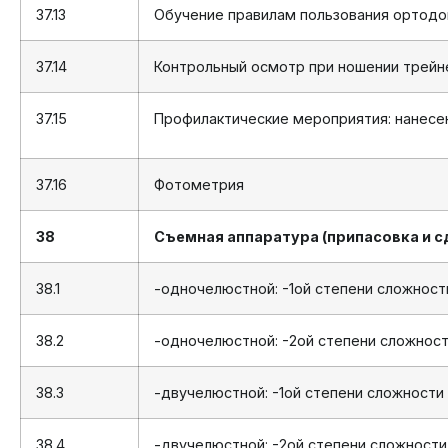
37.13
Обучение правилам пользования ортодо
37.14
Контрольный осмотр при ношении трейне
37.15
Профилактические мероприятия: нанесе
37.16
Фотометрия
38
Съемная аппаратура (припасовка и с
38.1
-одночелюстной: -1ой степени сложности
38.2
-одночелюстной: -2ой степени сложност
38.3
-двучелюстной: -1ой степени сложности
38.4
-двучелюстной: -2ой степени сложности