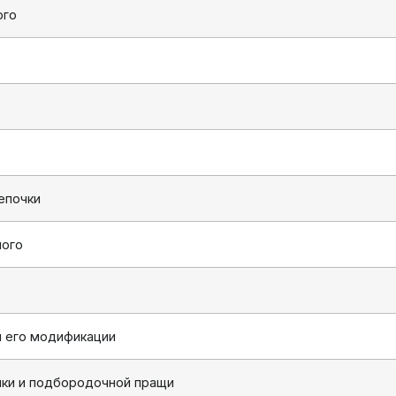
ого
о
цепочки
ного
и его модификации
чки и подбородочной пращи