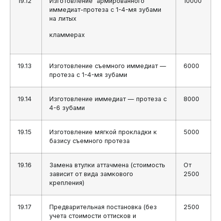
19.12
Изготовление армированного
10000
иммедиат-протеза с 1-4-мя зубами
на литых
кламмерах
19.13
Изготовление съемного иммедиат —
6000
протеза с 1-4-мя зубами
19.14
Изготовление иммедиат — протеза с
8000
4-6 зубами
19.15
Изготовление мягкой прокладки к
5000
базису съемного протеза
19.16
Замена втулки аттачмена (стоимость
От
зависит от вида замкового
2500
крепления)
19.17
Предварительная постановка (без
2500
учета стоимости оттисков и