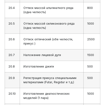
20.4
Оттиск массой альгинатного ряда
800
(одна челюсть)
20.5
Оттиск массой силиконового ряда
1000
(одна челюсть)
20.6
Оттиск оптический (обе челюсти,
2500
прикус )
20.7
Наложение лицевой дуги
1500
20.8
Изготовление джиги
500
20.9
Регистрация прикуса специальными
500
материалами (Futar, Regidur и т.д.)
20.10
Изготовление диагностических
1000
моделей (1 пара)