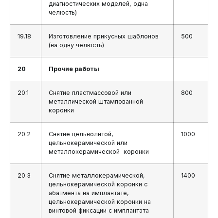
диагностических моделей, одна
челюсть)
19.18
Изготовление прикусных шаблонов
500
(на одну челюсть)
20
Прочие работы
20.1
Снятие пластмассовой или
800
металлической штампованной
коронки
20.2
Снятие цельнолитой,
1000
цельнокерамической или
металлокерамической коронки
20.3
Снятие металлокерамической,
1400
цельнокерамической коронки с
абатмента на имплантате,
цельнокерамической коронки на
винтовой фиксации с имплантата