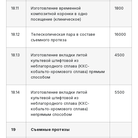
18.11
Изготовление временной
1800
композитной коронки в одно
посещение (клиническое)
18.12
Телескопическая пара в составе
16000
съемного протеза
18.13
Изготовление вкладки литой
4500
культевой штифтовой из
неблагородного сплава (КХС-
кобальто-хромового сплава) прямым
способом
18.14
Изготовление вкладки литой
5500
культевой штифтовой из
неблагородного сплава (КХС-
кобальто-хромового сплава)
непрямым способом
19
Съемные протезы