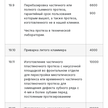
19.9
Перебазировка частичного или
6600
полного съемного протеза,
900
гарантийный срок пользования
которым вышел, а также протеза,
изготовленного не в нашей клинике.
Чистка протеза в технической
лаборатории.
19.10
Приварка литого кламмера
4000
19.11
Изготовление частичного
10000
пластиночного протеза с накусочной
площадкой во фронтальном отделе
для перестройки миотатического
рефлекса или временного частичного
пластиночного протеза для
замещения дефекта зубного ряда с
4-мя и более зубами перед
постоянным протезированием