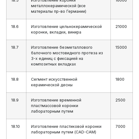
18.5
Изготовление коронки
16000
металлокерамической (все
материалы пр-во Германии)
18.6
Изготовление цельнокерамической
21000
коронки, вкладки, винира
18.7
Изготовление безметаллового
15000
балочного мостовидного протеза из
3-х единиц с фиксацией на
композитных вкладках
18.8
Сегмент искусственной
1800
керамической десны
18.9
Изготовление временной
2500
пластмассовой коронки
лабораторным путем
18.10
Изготовление пластиковой коронки
7000
лабораторным путем (CAD-CAM)